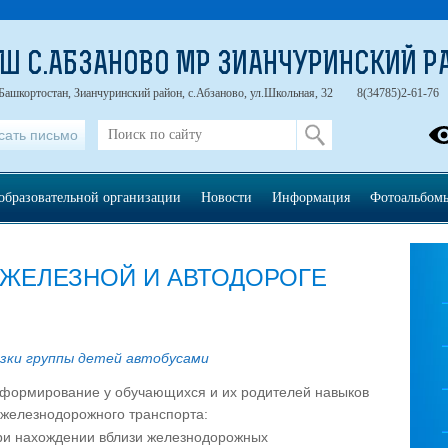
Ш С.АБЗАНОВО МР ЗИАНЧУРИНСКИЙ Р
Башкортостан, Зианчуринский район, с.Абзаново, ул.Школьная, 32
8(34785)2-61-76
сать письмо
образовательной организации
Новости
Информация
Фотоальбом
 ЖЕЛЕЗНОЙ И АВТОДОРОГЕ
озки группы детей автобусами
формирование у обучающихся и их родителей навыков
 железнодорожного транспорта:
ри нахождении вблизи железнодорожных