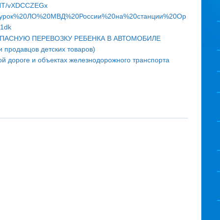
/saNT/vXDCCZEGx
н%20урок%20ЛО%20МВД%20России%20на%20станции%20Ор
K1dk
ОПАСНУЮ ПЕРЕВОЗКУ РЕБЕНКА В АВТОМОБИЛЕ
и продавцов детских товаров)
ой дороге и объектах железнодорожного транспорта