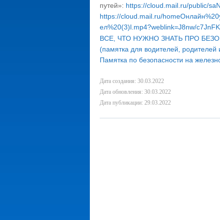
путей»:
https://cloud.mail.ru/public
https://cloud.mail.ru/homeОнлай
ел%20(3)l.mp4?weblink=J8nw/c7JnF
ВСЕ, ЧТО НУЖНО ЗНАТЬ ПРО БЕЗ
(памятка для водителей, родителей 
Памятка по безопасности на железн
Дата создания: 30.03.2022
Дата обновления: 30.03.2022
Дата публикации: 29.03.2022