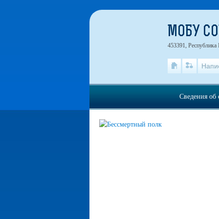
МОБУ СО
453391, Республика 
Напи
Сведения об 