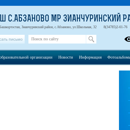
Ш С.АБЗАНОВО МР ЗИАНЧУРИНСКИЙ Р
Башкортостан, Зианчуринский район, с.Абзаново, ул.Школьная, 32
8(34785)2-61-76
сать письмо
образовательной организации
Новости
Информация
Фотоальбом