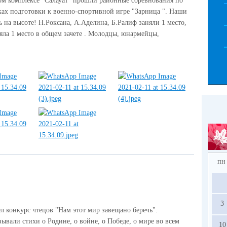
ом комплексе "Салауат" прошли районные соревнования по
ках подготовки к военно-спортивной игре "Зарница ". Наши
ь на высоте! Н.Роксана, А.Аделина, Б.Ралиф заняли 1 место,
няла 1 место в общем зачете . Молодцы, юнармейцы,
пн
3
л конкурс чтецов "Нам этот мир завещано беречь".
ывали стихи о Родине, о войне, о Победе, о мире во всем
10