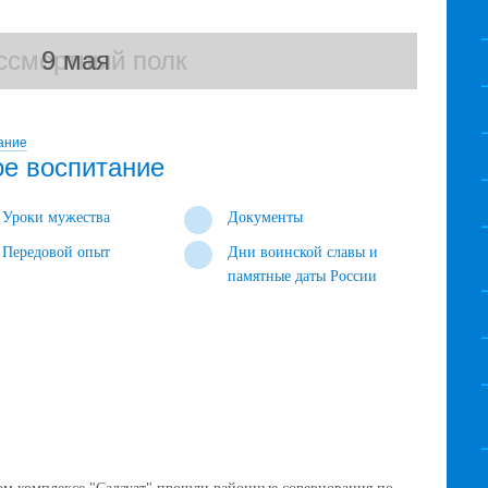
ссмертный полк
ссмертный полк
9 мая
9 мая
ание
ое воспитание
Уроки мужества
Документы
Передовой опыт
Дни воинской славы и
памятные даты России