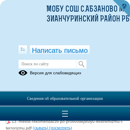
МОБУ СОШ С.АБЗАНОВО МР
ЗИАНЧУРИНСКИЙ РАЙОН РБ
Написать письмо
АНТИТЕРРОРИСТИЧЕСКАЯ
Версия для слабовидящих
ЗАЩИЩЁННОСТЬ
30.03.2022
Сведения об образовательной организации
13.-metod-rekomendaczii-po-protivodejstviyu-ekstremizmu-i-
terrorizmu.pdf
(скачать)
(посмотреть)